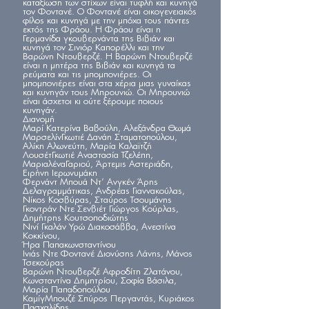
καταξίωση των στίχων είναι τυφλή και κυνηγά
τον Φοντανέ. Ο Φοντανέ είναι οικογενειακός
φίλος και κυνηγά με την μπόχα τους πάντες
εκτός της Φράου. Η Φράου είναι η
Γερμανίδα γκουβερνάντα της Βιβιάν και
κυνηγά τον Σινιόρ Καπορέλλι και την
Βαρώνη Ντουβερζέ. Η Βαρώνη Ντουβερζέ
είναι η μητέρα της Βιβιάν και κυνηγά τα
ρεύματα και τις μπομπονιέρες. Οι
μπομπονιέρες είναι στα χέρια μιας γυναίκας
και κυνηγάν τους Μπρουνιώ. Οι Μπρουνιώ
είναι άσχετοι κι ούτε ξέρουμε ποιους
κυνηγάν.
Διανομή
Μαρί Κατερίνα Βαβούλη, Αλεξάνδρα Θωμά
ΜαρσελίνΓκωτιέ Δανάη Σταματοπούλου,
Αλίκη Αλωνεύτη, Μαρία Καλαϊτζή
ΛουσέτΓκωτιέ Αναστασία Τζελέπη,
ΜαριαλέναΓαριού, Άρτεμις Αστεριάδη,
Ειρήνη Ιερωνυμάκη
Φερνάντ Μπουά Ντ’ Ανγκέν Άρης
Δελαγραμμάτικας, Ανδρέας Γιαννακούλας,
Νίκος Κοσβύρας, Σταύρος Τσουμάνης
Γκοντράν Ντε Σενβιέτ Γιώργος Κούρλας,
Δημήτρης Κουτσοποδιώτης
Νινί Γκαλάν Υρώ Διακοσάββα, Ανεστίνα
Κοκκίνου,
Ήρα Παπακωνσταντίνου
Ινιάς Ντε Φοντανέ Διονύσης Λάνης, Μάνος
Τσεκούρας
Βαρώνη Ντουβερζέ Αφροδίτη Ζλατάνου,
Κωνσταντίνα Δημητρίου, Σοφία Βάσιλα,
Μαρία Παπαδοπούλου
ΚαμίγΜπουζέ Σπύρος Περγαντάς, Κυριάκος
Πασχαλίδης