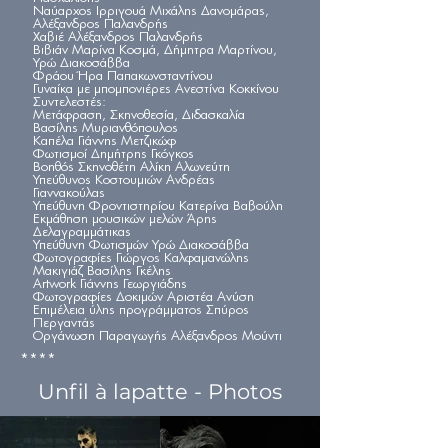
Ναύαρχος Ιρριγουά Μιχάλης Δανομάρας,
Αλέξανδρος Παλανδρής
Χαβιέ Αλέξανδρος Παλανδρής
Βιβιάν Μαρίνα Κοσμά, Δήμητρα Μαρτίνου,
Υρώ Διακοσάββα
Φράου Ήρα Παπακωνσταντίνου
Γυναίκα με μπομπονιέρες Ανεστίνα Κοκκίνου
Συντελεστές:
Μετάφραση, Σκηνοθεσία, Διδασκαλία
Βασίλης Μυριανθόπουλος
Καπέλα Γιάννης Μετζικώφ
Φωτισμοί Δημήτρης Γκόγκος
Βοηθός Σκηνοθέτη Αλίκη Αλωνεύτη
Υπεύθυνος Κοστουμιών Ανδρέας
Γιαννακούλας
Υπεύθυνη Φροντιστηρίου Κατερίνα Βαβούλη
Εκμάθηση μουσικών μελών Άρης
Δελαγραμμάτικας
Υπεύθυνη Φωτισμών Υρώ Διακοσάββα
Φωτογραφίες Γιώργος Καλφαμανώλης
Μακιγιάζ Βασίλης Γκέλης
Artwork Γιάννης Γεωργιάδης
Φωτογραφίες Δοκιμών Αριστέα Ανύση
Επιμέλεια ύλης προγράμματος Σπύρος
Περγαντάς
Οργάνωση Παραγωγής Αλέξανδρος Μούντι
****
Unfil à lapatte - Photos