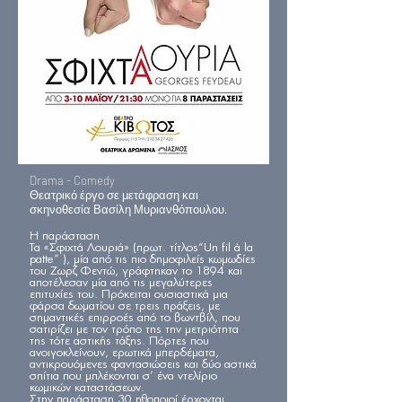
Drama - Comedy
Θεατρικό έργο σε μετάφραση και
σκηνοθεσία Βασίλη Μυριανθόπουλου.
Η παράσταση
Τα «Σφιχτά Λουριά» (πρωτ. τίτλος“Un fil à la
patte” ), μία από τις πιο δημοφιλείς κωμωδίες
του Ζωρζ Φεντώ, γράφτηκαν το 1894 και
αποτέλεσαν μία από τις μεγαλύτερες
επιτυχίες του. Πρόκειται ουσιαστικά μια
φάρσα δωματίου σε τρεις πράξεις, με
σημαντικές επιρροές από το βωντβίλ, που
σατιρίζει με τον τρόπο της την μετριότητα
της τότε αστικής τάξης. Πόρτες που
ανοιγοκλείνουν, ερωτικά μπερδέματα,
αντικρουόμενες φαντασιώσεις και δύο αστικά
σπίτια που μπλέκονται σ’ ένα ντελίριο
κωμικών καταστάσεων.
Στην παράσταση 30 ηθοποιοί έρχονται