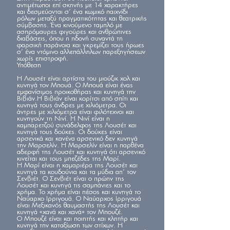
αντιμέτωποι επί σκηνής με 14 χαρακτήρες
και δεσμεύονται σ’ ένα κωμικό παιχνίδι
ρόλων μεταξύ πραγματικότητας και θεατρικής
σύμβασης. Ένα κινούμενο ταμπλό με
ασπρόμαυρες φιγούρες και ανθρώπινες
διαβάσεις, όπου η ηδονή συναντά τη
φαρσική παράνοια και γκρεμίζει τους ήρωες
σ’ ένα ντόμινο αλλεπάλληλων παρεξηγήσεων
χωρίς επιστροφή.
Υπόθεση
Η Λουσέτ είναι αρτίστα του μιούζικ χολ και
κυνηγά τον Μπουά. Ο Μπουά είναι ένας
εμφανίσιμος προικοθήρας και κυνηγά την
Βιβιάν.Η Βιβιάν είναι κορίτσι από σπίτι και
κυνηγά τους άνδρες με χιλιόμετρα. Οι
άντρες με χιλιόμετρα είναι φιλότεχνοι και
κυνηγούν τη Νινί. Η Νινί είναι η
καμπαρετζού συνάδελφος της Λουσέτ και
κυνηγά τους δούκες. Οι δούκες είναι
αρσενικά και κανένα αρσενικό δεν κυνηγά
την Μαρσελίν. Η Μαρσελίν είναι η παρθένα
αδερφή της Λουσέτ και κυνηγά ότι αρσενικό
κινείται και τους μπεζέδες της Μαρί.
Η Μαρί είναι η καμαριέρα της Λουσέτ και
κυνηγά τα κουδούνια και τα μύδια απ’ τον
Σενβιέτ. Ο Σενβιέτ είναι ο πρώην της
Λουσέτ και κυνηγά τις σαμπάνιες και το
χρήμα. Το χρήμα είναι πέσος και κυνηγά το
Ναύαρχο Ιρριγουά. Ο Ναύαρχος Ιρριγουά
είναι Μεξικανός θαυμαστής της Λουσέτ και
κυνηγά «χανά και χανά» τον Μπουζέ.
Ο Μπουζέ είναι και ποιητής και κλητήρ και
κυνηγά την καταξίωση των στίχων. Η