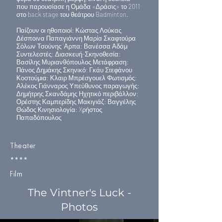
που παρουσίασε η Ομάδα «Δράσις» το 2011
στο back stage του θεάτρου Badminton.
Παίζουν οι ηθοποιοί: Κώστας Λούκας
Δέσποινα Παπαγιάννη Μαρία Σκαφτούρα
Σόλων Τσούνης 'Αρπα: Βανέσσα Αδάμ
Συντελεστές: Διασκευή-Σκηνοθεσία:
Βασίλης Μυριανθόπουλος Μετάφραση:
Πάνος Δημάκης Σκηνικό: Γκάυ Στεφάνου
Κοστούμια: Κλαιρ Μπρέσγουελ Φωτισμός:
Αλέκος Γιάνναρος Υπεύθυνος παραγωγής:
Δημήτρης Σκανδάμης Ηχητικό περιβάλλον:
Ορέστης Καμπερίδης Μακιγιάζ: Βαγγέλης
Θώδος Κινησιολογία: Xρήστος
Παπαδόπουλος
Theater
****
Film
The Vintner's Luck -
Photos