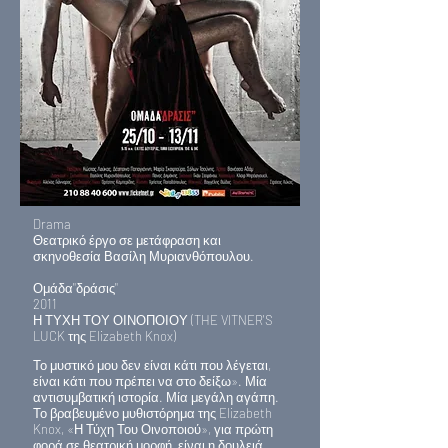
Drama
Θεατρικό έργο σε μετάφραση και
σκηνοθεσία Βασίλη Μυριανθόπουλου.
Ομάδα"δράσις"
2011
Η ΤΥΧΗ ΤΟΥ ΟΙΝΟΠΟΙΟΥ (THE VITNER'S
LUCK της Elizabeth Knox)
Το μυστικό μου δεν είναι κάτι που λέγεται,
είναι κάτι που πρέπει να στο δείξω». Μία
αντισυμβατική ιστορία. Μία μεγάλη αγάπη.
Το βραβευμένο μυθιστόρημα της Elizabeth
Knox, «Η Τύχη Του Οινοποιού», για πρώτη
φορά σε θεατρική μορφή, είναι η δουλειά