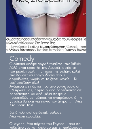
Comedy
Ο Μπουά απόψε αρραβωνιάζεται την Βιβιάν.
Αλλά είναι εραστής της Λουσέτ, αρτίστας
του μιούζικ χωλ. Η μητέρα της Βιβιάν, καλεί
την Λουσέτ να τραγουδήσει στους
αρραβώνες, χωρίς να το ξέρει κανείς... Κι
εκεί αρχίζουν όλα!
Ανάμεσα σε πόρτες που ανοιγοκλείνουν, οι
16 ήρωες μας, πέφτουν από παρεξήγηση σε
παρεξήγηση και από ψέμα σε ψέμα,
προσπαθώντας, μάταια, να αναιρέσουν, ότι η
γυναίκα θα έχει για πάντα τον άντρα... Μες
Στο Βρακί Της!
Εφτά ηθοποιοί σε δεκάξι ρόλους.
Μια γερή κωμωδία.
Οι αγαπημένοι πόρτες του Feydeau, που σε
κάθε άνοιγμα και κλείσιμο μας επιφυλάσσουν