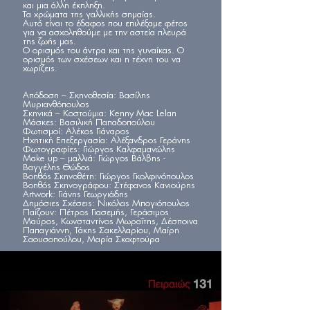
και μια άλλη έκπληξη.
Τα χρώματα της γαλλικής σημαίας.
Αυτό είναι το έδαφος που επιλέξαμε φέτος
για να ασχοληθούμε με την αστεία πλευρά
της ζωής μας.
Ο ορισμός του άντρα και της γυναίκας. Ο
ορισμός των σχέσεων και η τέχνη του να
χωρίζεις.
Απόδοση – Σκηνοθεσία: Βασίλης
Μυριανθόπουλος
Σκηνικά – Κοστούμια: Kenny Mac Lelan
Μάσκες: Βασιλική Παπαδοπούλου
Φωτισμοί: Αλέκος Γιάναρος
Ηχητική Επεξεργασία: Αλέξανδρος Γεράνης
Φωτογραφίες: Γιώργος Καλφαμανώλης
Make up – μαλλιά: Γιώργος Βάλβης -
Βαγγέλης Θώδος
Βοηθός Σκηνοθέτη: Γιώργος Γκολφινόπουλος
Βοηθός Σκηνογράφου: Στέφανος Κανιούρης
Artwork: Γιάνης Γεωργιάδης
Δημόσιες Σχέσεις: Νικόλας Μπογιόπουλος
Παίζουν: Πέτρος Γιασεμής, Γεράσιμος
Μαύρος, Κωνσταντίνος Μωραΐτης, Δέσποινα
Παπαγιάννη, Τάκης Σακελλαρίου, Μαίρη
Σαουσοπούλου, Μαρία Σκαφτούρα